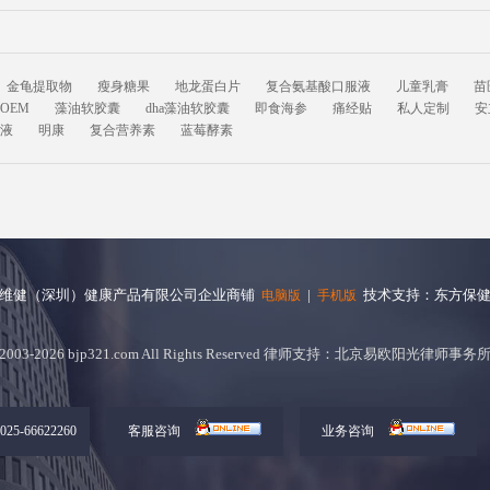
金龟提取物
瘦身糖果
地龙蛋白片
复合氨基酸口服液
儿童乳膏
苗
OEM
藻油软胶囊
dha藻油软胶囊
即食海参
痛经贴
私人定制
安
液
明康
复合营养素
蓝莓酵素
维健（深圳）健康产品有限公司企业商铺
|
技术支持：东方保
电脑版
手机版
2003-2026 bjp321.com All Rights Reserved 律师支持：北京易欧阳光律师事务
5-66622260
客服咨询
业务咨询