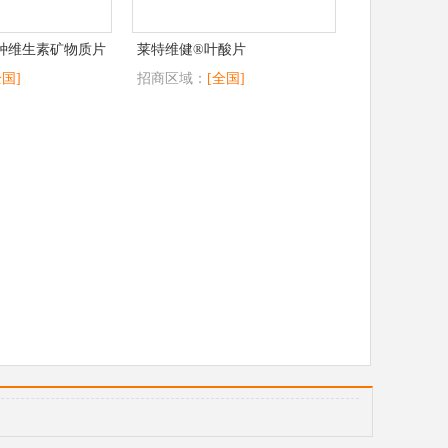
种维生素矿物质片
莱特维健®叶酸片
全国]
招商区域：
[全国]