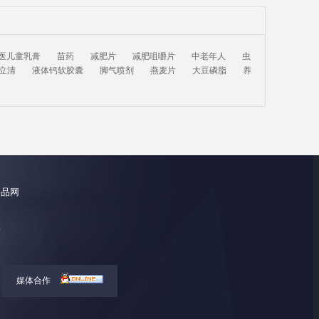
医儿童乳膏
苗药
减肥片
减肥咀嚼片
中老年人
虫
立清
液体钙软胶囊
脚气喷剂
燕麦片
大豆磷脂
养
健品网
所
媒体合作