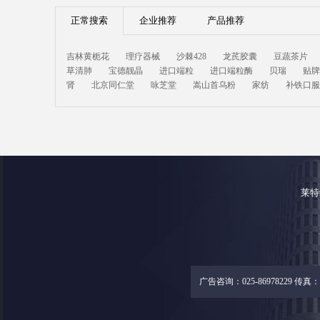
正常搜索
企业推荐
产品推荐
吉林黄栀花
理疗器械
沙棘428
龙芪胶囊
豆蔬茶片
草清肺
宝德靓晶
进口端粒
进口端粒酶
贝瑞
贴牌
肾
北京同仁堂
咏芝堂
嵩山首乌粉
家纺
补铁口服
莱特
广告咨询：025-86978229 传真：02