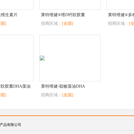
族维生素片
莱特维健®维D钙软胶囊
莱特维健®多
全国]
招商区域：
[全国]
招商区域：
[
尔软胶囊DHA藻油
莱特维健-聪敏藻油DHA
全国]
招商区域：
[全国]
产品有限公司