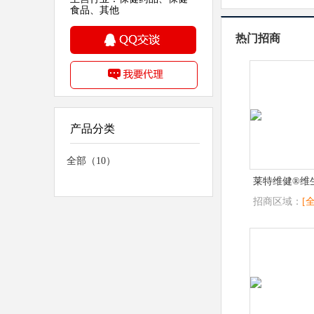
食品、其他
热门招商
产品分类
全部（10）
莱特维健®维
招商区域：
[